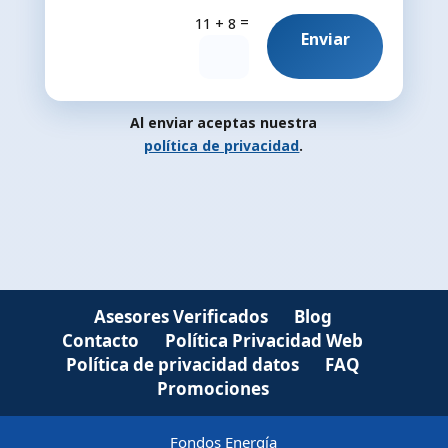
=
11 + 8
Enviar
Al enviar aceptas nuestra
política de privacidad
.
Política de privacidad
×
Cumplimos con el RGPD
Responsable:
Fondos Energía
Asesores Verificados
Blog
Finalidad:
Responder a tu mensaje enviado desde
Contacto
Política Privacidad Web
este formulario de contacto.
Política de privacidad datos
FAQ
Promociones
Legitimación:
Tu consentimiento.
Fondos Energía